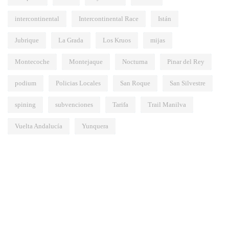
intercontinental
Intercontinental Race
Istán
Jubrique
La Grada
Los Kruos
mijas
Montecoche
Montejaque
Nocturna
Pinar del Rey
podium
Policias Locales
San Roque
San Silvestre
spining
subvenciones
Tarifa
Trail Manilva
Vuelta Andalucía
Yunquera