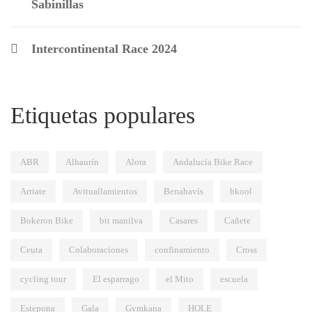
Sabinillas
Intercontinental Race 2024
Etiquetas populares
ABR
Alhaurín
Alora
Andalucía Bike Race
Arriate
Avituallamientos
Benahavís
bkool
Bokeron Bike
btt manilva
Casares
Cañete
Ceuta
Colaboraciones
confinamiento
Cross
cycling tour
El esparrago
el Mito
escuela
Estepona
Gala
Gymkana
HOLE