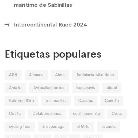
marítimo de Sabinillas
Intercontinental Race 2024
Etiquetas populares
ABR
Alhaurín
Alora
Andalucía Bike Race
Arriate
Avituallamientos
Benahavís
bkool
Bokeron Bike
btt manilva
Casares
Cañete
Ceuta
Colaboraciones
confinamiento
Cross
cycling tour
El esparrago
el Mito
escuela