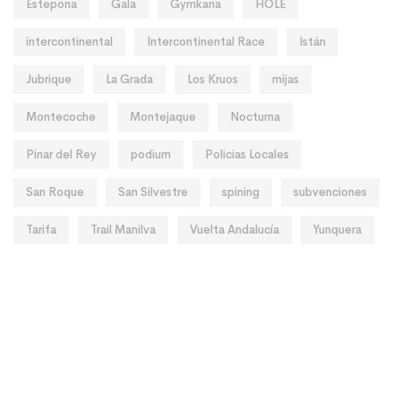
Estepona
Gala
Gymkana
HOLE
intercontinental
Intercontinental Race
Istán
Jubrique
La Grada
Los Kruos
mijas
Montecoche
Montejaque
Nocturna
Pinar del Rey
podium
Policias Locales
San Roque
San Silvestre
spining
subvenciones
Tarifa
Trail Manilva
Vuelta Andalucía
Yunquera