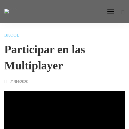
BKOOL
Participar
Participar en las
en
Multiplayer
las
21/04/2020
Multiplayer