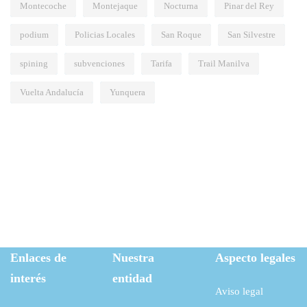
Montecoche
Montejaque
Nocturna
Pinar del Rey
podium
Policias Locales
San Roque
San Silvestre
spining
subvenciones
Tarifa
Trail Manilva
Vuelta Andalucía
Yunquera
Enlaces de
Nuestra
Aspecto legales
interés
entidad
Aviso legal