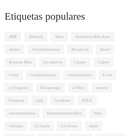
Etiquetas populares
ABR
Alhaurín
Alora
Andalucía Bike Race
Arriate
Avituallamientos
Benahavís
bkool
Bokeron Bike
btt manilva
Casares
Cañete
Ceuta
Colaboraciones
confinamiento
Cross
cycling tour
El esparrago
el Mito
escuela
Estepona
Gala
Gymkana
HOLE
intercontinental
Intercontinental Race
Istán
Jubrique
La Grada
Los Kruos
mijas