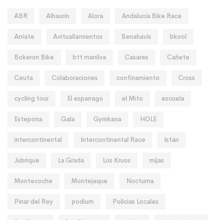
ABR
Alhaurín
Alora
Andalucía Bike Race
Arriate
Avituallamientos
Benahavís
bkool
Bokeron Bike
btt manilva
Casares
Cañete
Ceuta
Colaboraciones
confinamiento
Cross
cycling tour
El esparrago
el Mito
escuela
Estepona
Gala
Gymkana
HOLE
intercontinental
Intercontinental Race
Istán
Jubrique
La Grada
Los Kruos
mijas
Montecoche
Montejaque
Nocturna
Pinar del Rey
podium
Policias Locales