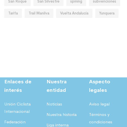
San Roque
San Silvestre
spining
subvenciones
Tarifa
Trail Manilva
Vuelta Andalucía
Yunquera
Enlaces de
Nuestra
Aspecto
interés
entidad
legales
Unión Ciclista
Noticias
Aviso legal
Internacional
Nuestra historia
Términos y
Federación
condiciones
Liga interna