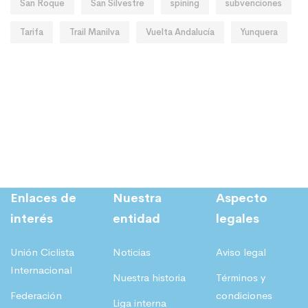
San Roque
San Silvestre
spining
subvenciones
Tarifa
Trail Manilva
Vuelta Andalucía
Yunquera
Enlaces de
Nuestra
Aspecto
interés
entidad
legales
Unión Ciclista
Noticias
Aviso legal
Internacional
Nuestra historia
Términos y
Federación
condiciones
Liga interna