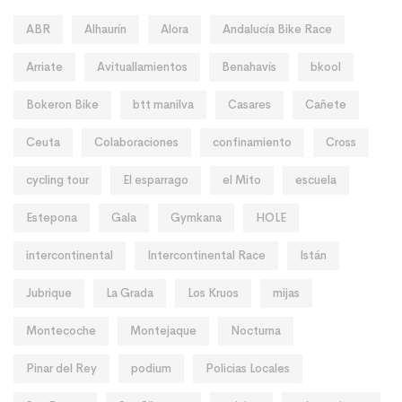
ABR
Alhaurín
Alora
Andalucía Bike Race
Arriate
Avituallamientos
Benahavís
bkool
Bokeron Bike
btt manilva
Casares
Cañete
Ceuta
Colaboraciones
confinamiento
Cross
cycling tour
El esparrago
el Mito
escuela
Estepona
Gala
Gymkana
HOLE
intercontinental
Intercontinental Race
Istán
Jubrique
La Grada
Los Kruos
mijas
Montecoche
Montejaque
Nocturna
Pinar del Rey
podium
Policias Locales