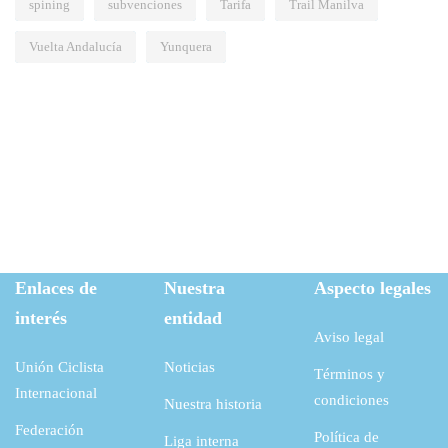
spining
subvenciones
Tarifa
Trail Manilva
Vuelta Andalucía
Yunquera
Enlaces de
Nuestra
Aspecto legales
interés
entidad
Aviso legal
Unión Ciclista
Noticias
Términos y
Internacional
condiciones
Nuestra historia
Federación
Política de
Liga interna