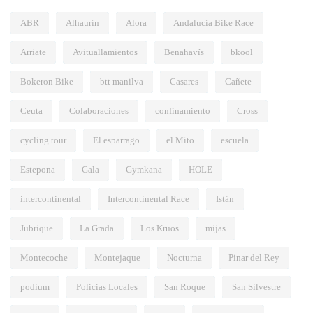
ABR
Alhaurín
Alora
Andalucía Bike Race
Arriate
Avituallamientos
Benahavís
bkool
Bokeron Bike
btt manilva
Casares
Cañete
Ceuta
Colaboraciones
confinamiento
Cross
cycling tour
El esparrago
el Mito
escuela
Estepona
Gala
Gymkana
HOLE
intercontinental
Intercontinental Race
Istán
Jubrique
La Grada
Los Kruos
mijas
Montecoche
Montejaque
Nocturna
Pinar del Rey
podium
Policias Locales
San Roque
San Silvestre