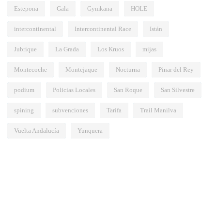
Estepona
Gala
Gymkana
HOLE
intercontinental
Intercontinental Race
Istán
Jubrique
La Grada
Los Kruos
mijas
Montecoche
Montejaque
Nocturna
Pinar del Rey
podium
Policias Locales
San Roque
San Silvestre
spining
subvenciones
Tarifa
Trail Manilva
Vuelta Andalucía
Yunquera