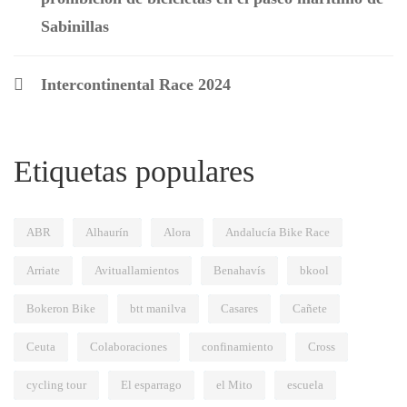
Sabinillas
Intercontinental Race 2024
Etiquetas populares
ABR
Alhaurín
Alora
Andalucía Bike Race
Arriate
Avituallamientos
Benahavís
bkool
Bokeron Bike
btt manilva
Casares
Cañete
Ceuta
Colaboraciones
confinamiento
Cross
cycling tour
El esparrago
el Mito
escuela