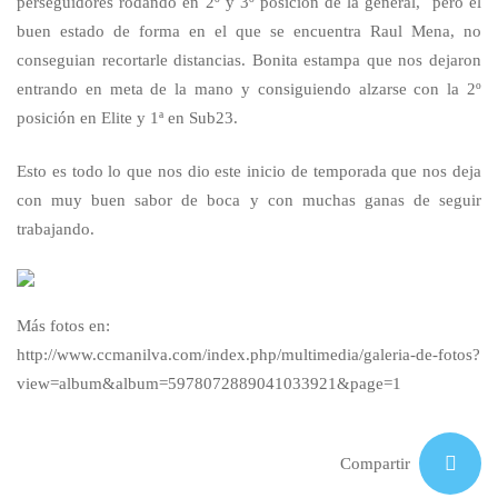
perseguidores rodando en 2º y 3º posición de la general, pero el
buen estado de forma en el que se encuentra Raul Mena, no
conseguian recortarle distancias. Bonita estampa que nos dejaron
entrando en meta de la mano y consiguiendo alzarse con la 2º
posición en Elite y 1ª en Sub23.
Esto es todo lo que nos dio este inicio de temporada que nos deja
con muy buen sabor de boca y con muchas ganas de seguir
trabajando.
Más fotos en:
http://www.ccmanilva.com/index.php/multimedia/galeria-de-fotos?
view=album&album=5978072889041033921&page=1
Compartir