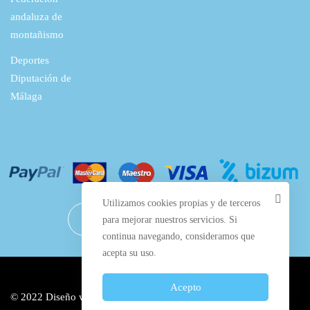
andaluza de
montañismo
Deportes
Diputación de
Málaga
Utilizamos cookies propias y de terceros
para mejorar nuestros servicios. Si
continua navegando, consideramos que
acepta su uso.
Acepto
© 2022 Diseño web por
Manilva Web Design
y alojado en los