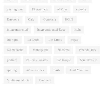
cycling tour
El esparrago
el Mito
escuela
Estepona
Gala
Gymkana
HOLE
intercontinental
Intercontinental Race
Istán
Jubrique
La Grada
Los Kruos
mijas
Montecoche
Montejaque
Nocturna
Pinar del Rey
podium
Policias Locales
San Roque
San Silvestre
spining
subvenciones
Tarifa
Trail Manilva
Vuelta Andalucía
Yunquera