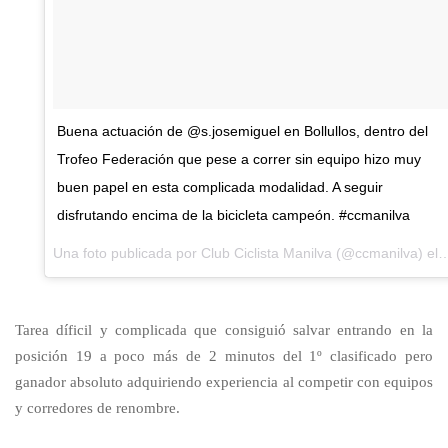
Buena actuación de @s.josemiguel en Bollullos, dentro del
Trofeo Federación que pese a correr sin equipo hizo muy
buen papel en esta complicada modalidad. A seguir
disfrutando encima de la bicicleta campeón. #ccmanilva
Una foto publicada por Club Ciclista Manil
Tarea díficil y complicada que consiguió salvar entrando en la
posición 19 a poco más de 2 minutos del 1º clasificado pero
ganador absoluto adquiriendo experiencia al competir con equipos
y corredores de renombre.