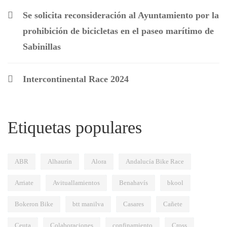
Se solicita reconsideración al Ayuntamiento por la
prohibición de bicicletas en el paseo marítimo de
Sabinillas
Intercontinental Race 2024
Etiquetas populares
ABR
Alhaurín
Alora
Andalucía Bike Race
Arriate
Avituallamientos
Benahavís
bkool
Bokeron Bike
btt manilva
Casares
Cañete
Ceuta
Colaboraciones
confinamiento
Cross