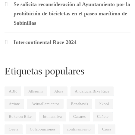
Se solicita reconsideración al Ayuntamiento por la
prohibición de bicicletas en el paseo marítimo de
Sabinillas
Intercontinental Race 2024
Etiquetas populares
ABR
Alhaurín
Alora
Andalucía Bike Race
Arriate
Avituallamientos
Benahavís
bkool
Bokeron Bike
btt manilva
Casares
Cañete
Ceuta
Colaboraciones
confinamiento
Cross