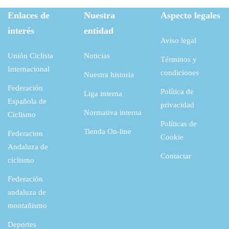
6
8
€
l
s
Enlaces de
Nuestra
Aspecto legales
4
8
.
interés
entidad
e
:
,
Aviso legal
r
2
1
€
Unión Ciclista
Noticias
Términos y
a
9
8
.
Internacional
condiciones
Nuestra historia
:
,
Federación
Política de
5
0
Liga interna
€
Española de
privacidad
5
4
.
Normativa interna
Ciclismo
Políticas de
,
Tienda On-line
Federacion
Cookie
1
€
Andaluza de
Contactar
8
.
ciclismo
Federación
€
andaluza de
.
montañismo
Deportes